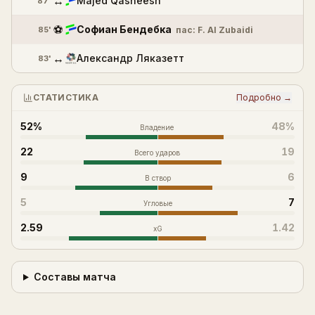
↔
Majed Qasheesh
87'
⚽
Софиан Бендебка
85'
пас:
F. Al Zubaidi
↔
Александр Ляказетт
83'
СТАТИСТИКА
Подробно →
52%
48%
Владение
22
19
Всего ударов
9
6
В створ
5
7
Угловые
2.59
1.42
xG
Составы матча