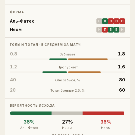
Войти
Регистрация
ФОРМА
Аль-Фатех
Н
В
П
П
П
Неом
Н
П
В
В
Н
ГОЛЫ И ТОТАЛ · В СРЕДНЕМ ЗА МАТЧ
0.8
1.8
Забивает
1.2
1.6
Пропускает
40
80
Обе забьют, %
20
60
Тотал больше 2.5, %
ВЕРОЯТНОСТЬ ИСХОДА
36
%
27
%
36
%
Аль-Фатех
Ничья
Неом