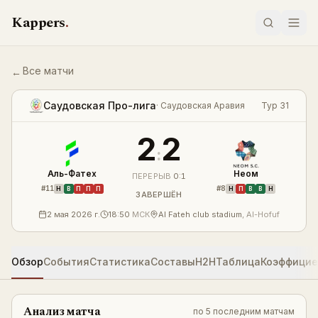
Перейти к содержимому
Kappers
.
Все матчи
←
Аль-Фатех — Неом 2:2 — результат
LIVE
Саудовская Про-лига
·
Саудовская Аравия
Тур 31
2
2
:
Аль-Фатех
Неом
ПЕРЕРЫВ
0
:
1
#
11
#
8
Н
В
П
П
П
Н
П
В
В
Н
ЗАВЕРШЁН
2 мая 2026 г.
18:50
МСК
Al Fateh club stadium
,
Al-Hofuf
Обзор
События
Статистика
Составы
H2H
Таблица
Коэффици
Анализ матча
по
5 последним матчам