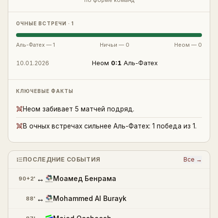
по форме команд
ОЧНЫЕ ВСТРЕЧИ · 1
Аль-Фатех
—
1
Ничьи —
0
Неом
—
0
Неом
0
:
1
Аль-Фатех
10.01.2026
КЛЮЧЕВЫЕ ФАКТЫ
Неом забивает 5 матчей подряд.
В очных встречах сильнее Аль-Фатех: 1 победа из 1.
ПОСЛЕДНИЕ СОБЫТИЯ
Все →
↔
Моамед Бенрама
90+2'
↔
Mohammed Al Burayk
88'