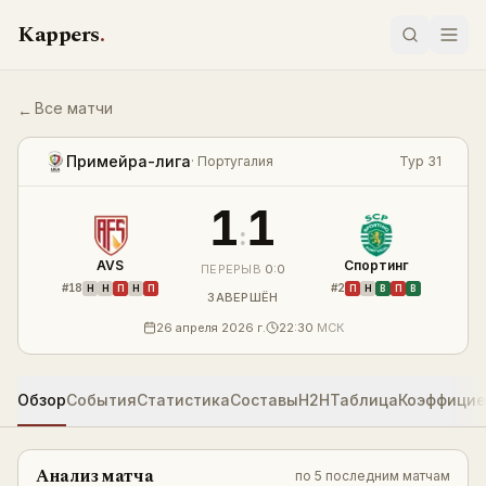
Перейти к содержимому
Kappers
.
Все матчи
←
AVS — Спортинг 1:1 — результат
LIVE
Примейра-лига
·
Португалия
Тур 31
1
1
:
AVS
Спортинг
ПЕРЕРЫВ
0
:
0
#
18
#
2
Н
Н
П
Н
П
П
Н
В
П
В
ЗАВЕРШЁН
26 апреля 2026 г.
22:30
МСК
Обзор
События
Статистика
Составы
H2H
Таблица
Коэффици
Анализ матча
по
5 последним матчам