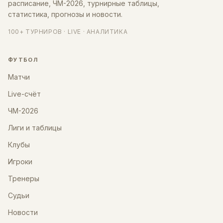
расписание, ЧМ-2026, турнирные таблицы,
статистика, прогнозы и новости.
100+ ТУРНИРОВ · LIVE · АНАЛИТИКА
ФУТБОЛ
Матчи
Live-счёт
ЧМ-2026
Лиги и таблицы
Клубы
Игроки
Тренеры
Судьи
Новости