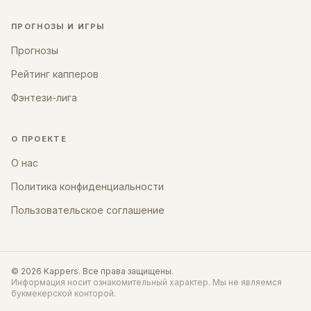
ПРОГНОЗЫ И ИГРЫ
Прогнозы
Рейтинг капперов
Фэнтези-лига
О ПРОЕКТЕ
О нас
Политика конфиденциальности
Пользовательское соглашение
©
2026
Kappers
. Все права защищены.
Информация носит ознакомительный характер. Мы не являемся
букмекерской конторой.