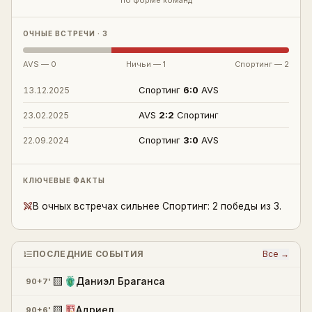
по форме команд
ОЧНЫЕ ВСТРЕЧИ · 3
AVS
—
0
Ничьи —
1
Спортинг
—
2
Спортинг
6
:
0
AVS
13.12.2025
AVS
2
:
2
Спортинг
23.02.2025
Спортинг
3
:
0
AVS
22.09.2024
КЛЮЧЕВЫЕ ФАКТЫ
В очных встречах сильнее Спортинг: 2 победы из 3.
ПОСЛЕДНИЕ СОБЫТИЯ
Все →
🟨
Даниэл Браганса
90+7'
🟨
Адриел
90+6'