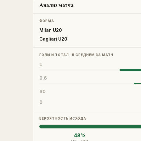
Анализ матча
ФОРМА
Milan U20
Cagliari U20
ГОЛЫ И ТОТАЛ · В СРЕДНЕМ ЗА МАТЧ
1
0.6
60
0
ВЕРОЯТНОСТЬ ИСХОДА
48
%