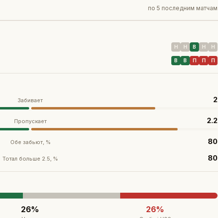
по
5 последним матчам
Н
Н
В
Н
Н
В
В
П
П
П
2
Забивает
2.2
Пропускает
80
Обе забьют, %
80
Тотал больше 2.5, %
26
%
26
%