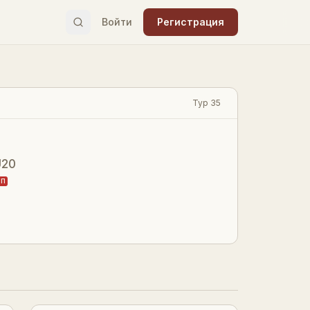
Войти
Регистрация
Тур 35
U20
П