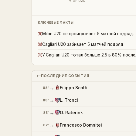
Milan U20
КЛЮЧЕВЫЕ ФАКТЫ
Milan U20 не проигрывает 5 матчей подряд.
Cagliari U20 забивает 5 матчей подряд.
У Cagliari U20 тотал больше 2.5 в 80% посл
ПОСЛЕДНИЕ СОБЫТИЯ
↔
Filippo Scotti
88'
↔
L. Tronci
88'
↔
O. Raterink
85'
↔
Francesco Domnitei
82'