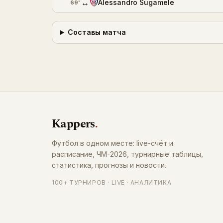
↔
Alessandro Sugamele
69'
Составы матча
Kappers
.
Футбол в одном месте: live-счёт и
расписание, ЧМ-2026, турнирные таблицы,
статистика, прогнозы и новости.
100+ ТУРНИРОВ · LIVE · АНАЛИТИКА