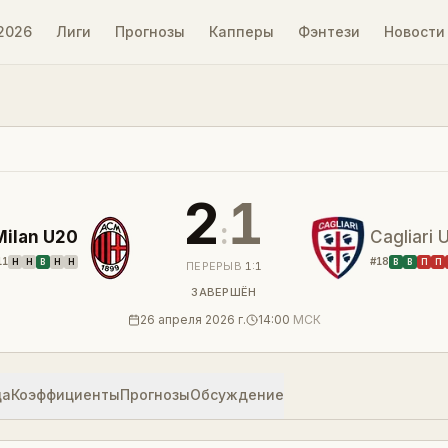
2026
Лиги
Прогнозы
Капперы
Фэнтези
Новости
2
1
:
Milan U20
Cagliari 
11
#
18
Н
Н
В
Н
Н
В
В
П
П
ПЕРЕРЫВ
1
:
1
ЗАВЕРШЁН
26 апреля 2026 г.
14:00
МСК
ца
Коэффициенты
Прогнозы
Обсуждение