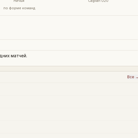
Ничья
Cagliari U20
по форме команд
едних матчей.
Все 