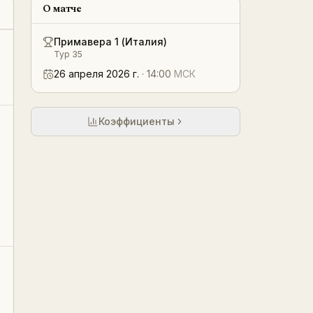
О матче
Примавера 1 (Италия)
Тур 35
26 апреля 2026 г.
·
14:00
МСК
Коэффициенты