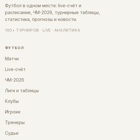
Футбол в одном месте: live-счёт и
расписание, ЧМ-2026, турнирные таблицы,
статистика, прогнозы и новости.
100+ ТУРНИРОВ · LIVE · АНАЛИТИКА
ФУТБОЛ
Матчи
Live-счёт
ЧМ-2026
Лиги и таблицы
Клубы
Игроки
Тренеры
Судьи