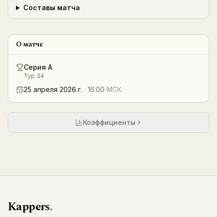
Составы матча
О матче
Серия А
Тур 34
25 апреля 2026 г.
·
16:00
МСК
Коэффициенты
Kappers
.