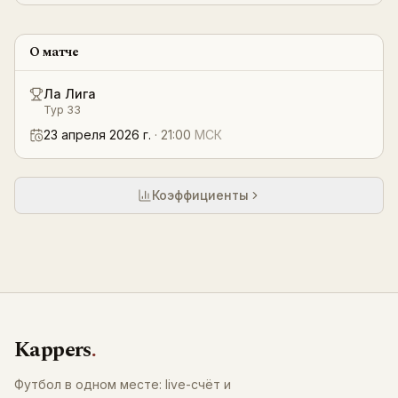
О матче
Ла Лига
Тур 33
23 апреля 2026 г.
·
21:00
МСК
Коэффициенты
Kappers
.
Футбол в одном месте: live-счёт и