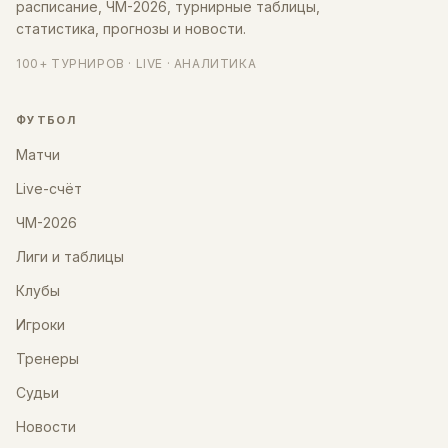
расписание, ЧМ-2026, турнирные таблицы,
статистика, прогнозы и новости.
100+ ТУРНИРОВ · LIVE · АНАЛИТИКА
ФУТБОЛ
Матчи
Live-счёт
ЧМ-2026
Лиги и таблицы
Клубы
Игроки
Тренеры
Судьи
Новости