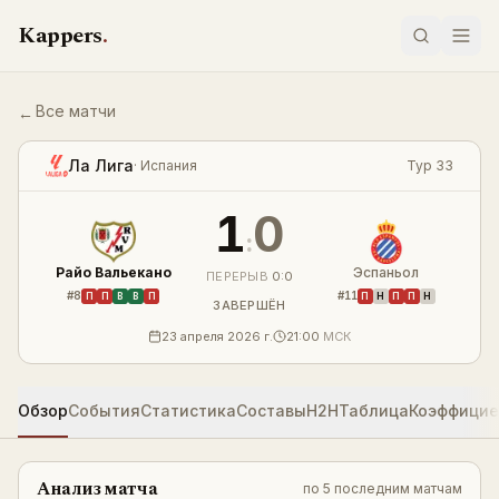
Перейти к содержимому
Kappers
.
Все матчи
←
Райо Вальекано — Эспаньол 1:0 — результат
LIVE
Ла Лига
·
Испания
Тур 33
1
0
:
Райо Вальекано
Эспаньол
ПЕРЕРЫВ
0
:
0
#
8
#
11
П
П
В
В
П
П
Н
П
П
Н
ЗАВЕРШЁН
23 апреля 2026 г.
21:00
МСК
Обзор
События
Статистика
Составы
H2H
Таблица
Коэффици
Анализ матча
по
5 последним матчам