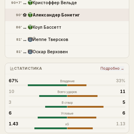
↔
Кристоффер Вельде
90+7'
⚽
Александер Бонетиг
90'
↔
Коул Бассетт
86'
↔
Йеппе Тверсков
81'
↔
Оскар Верховен
81'
СТАТИСТИКА
Подробно →
67%
33%
Владение
10
11
Всего ударов
3
5
В створ
6
6
Угловые
1.43
1.13
xG