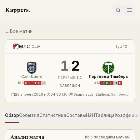
Перейти к содержимому
Kappers
.
Все матчи
←
Сан-Диего — Портленд Тимберс 1:2 — результат
LIVE
МЛС
·
США
Тур 10
1
2
:
Сан-Диего
Портленд Тимберс
ПЕРЕРЫВ
1
:
1
#
10
#
13
П
П
П
П
Н
П
В
П
Н
П
ЗАВЕРШЁН
26 апреля 2026 г.
04:30
МСК
Snapdragon Stadium
,
San Diego
Обзор
События
Статистика
Составы
H2H
Таблица
Коэффици
Анализ матча
по
5 последним матчам