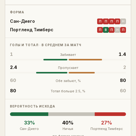
Войти
Регистрация
ФОРМА
Сан-Диего
П
П
П
П
Н
Портленд Тимберс
П
В
П
Н
П
ГОЛЫ И ТОТАЛ · В СРЕДНЕМ ЗА МАТЧ
1
1.4
Забивает
2.4
2
Пропускает
60
80
Обе забьют, %
80
60
Тотал больше 2.5, %
ВЕРОЯТНОСТЬ ИСХОДА
33
%
40
%
27
%
Сан-Диего
Ничья
Портленд Тимберс