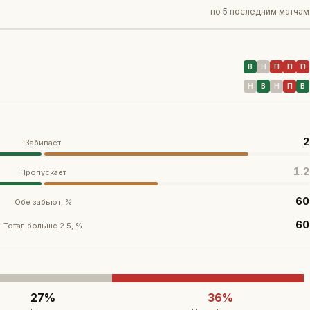
по
5 последним матчам
В
Н
П
П
П
Н
В
Н
П
В
2
Забивает
1.2
Пропускает
60
Обе забьют, %
60
Тотал больше 2.5, %
27
%
36
%