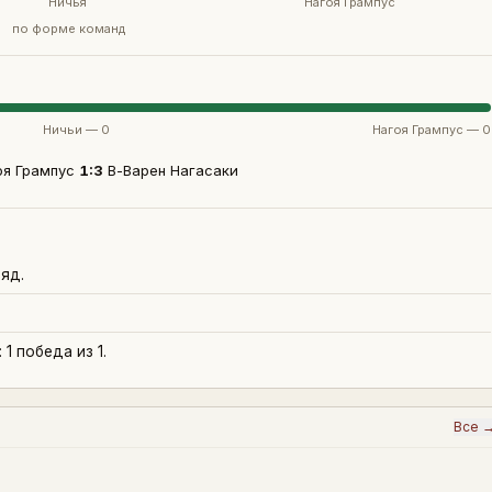
Ничья
Нагоя Грампус
по форме команд
Ничьи —
0
Нагоя Грампус
—
0
оя Грампус
1
:
3
В-Варен Нагасаки
яд.
1 победа из 1.
Все 