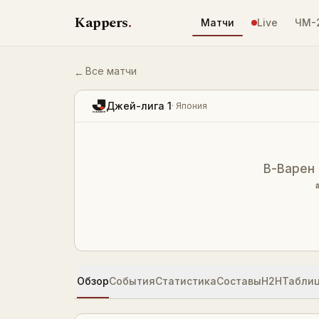
Перейти к содержимому
Kappers
.
Матчи
Live
ЧМ-
Все матчи
←
В-Варен Нагасаки — Нагоя Грампус 1:2 — ре
Джей-лига 1
·
Япония
В-Варен 
Обзор
События
Статистика
Составы
H2H
Табли