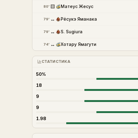
🟨
Матеус Жесус
80'
↔
Рёсукэ Яманака
79'
↔
S. Sugiura
79'
↔
Хотару Ямагути
74'
СТАТИСТИКА
50%
18
9
9
1.98