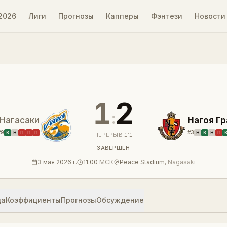
2026
Лиги
Прогнозы
Капперы
Фэнтези
Новости
зультат
1
2
:
Нагасаки
Нагоя Г
#
9
#
3
В
Н
П
П
П
Н
В
Н
П
ПЕРЕРЫВ
1
:
1
ЗАВЕРШЁН
3 мая 2026 г.
11:00
МСК
Peace Stadium
,
Nagasaki
ца
Коэффициенты
Прогнозы
Обсуждение