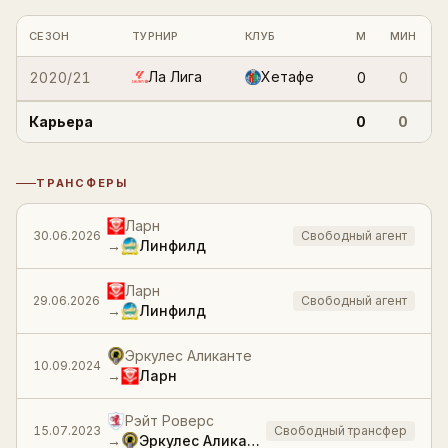
Войти
Регистрация
Статистика по клубным сезонам и турнирам
СЕЗОН
ТУРНИР
КЛУБ
М
МИН
Г
Ла Лига
Хетафе
2020/21
0
0
Карьера
0
0
ТРАНСФЕРЫ
История трансферов
Ларн
30.06.2026
Свободный агент
→
Линфилд
Ларн
29.06.2026
Свободный агент
→
Линфилд
Эркулес Аликанте
10.09.2024
→
Ларн
Рэйт Роверс
15.07.2023
Свободный трансфер
→
Эркулес Аликанте