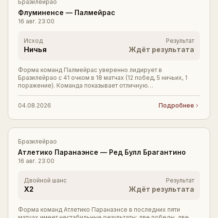
Бразилейрао
Флуминенсе
—
Палмейрас
16 авг.
23:00
Исход
Результат
Ничья
Ждёт результата
Форма команд Палмейрас уверенно лидирует в
Бразилейрао с 41 очком в 18 матчах (12 побед, 5 ничьих, 1
поражение). Команда показывает отличную
результативность (30 забитых при всего 13 пропущенных), чт
04.08.2026
Подробнее
Бразилейрао
Атлетико Паранаэнсе
—
Ред Булл Брагантино
16 авг.
23:00
Двойной шанс
Результат
X2
Ждёт результата
Форма команд Атлетико Паранаэнсе в последних пяти
матчах имеет нестабильные результаты: две победы, две