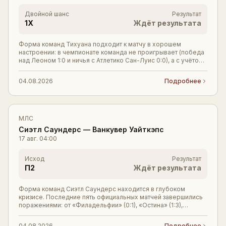
Двойной шанс
Результат
1X
Ждёт результата
Форма команд Тихуана подходит к матчу в хорошем
настроении: в чемпионате команда не проигрывает (победа
над Леоном 1:0 и ничья с Атлетико Сан-Луис 0:0), а с учётом
товарищеских игр накопила серию из
04.08.2026
Подробнее
МЛС
Сиэтл Саундерс
—
Ванкувер Уайткэпс
17 авг.
04:00
Исход
Результат
П2
Ждёт результата
Форма команд Сиэтл Саундерс находится в глубоком
кризисе. Последние пять официальных матчей завершились
поражениями: от «Филадельфии» (0:1), «Остина» (1:3),
«Портленда» (1:5), «Лос-Анджелеса» (0:1)
04.08.2026
Подробнее