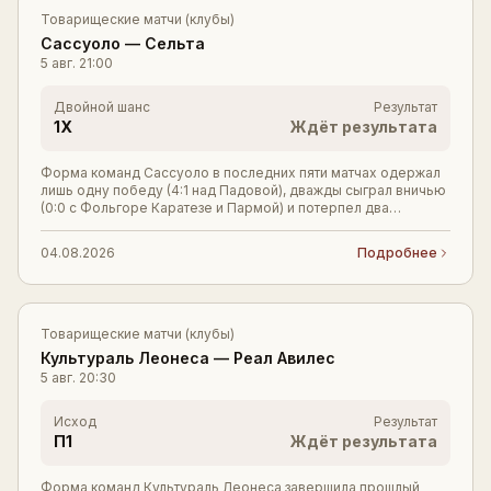
Товарищеские матчи (клубы)
Сассуоло
—
Сельта
5 авг.
21:00
Двойной шанс
Результат
1X
Ждёт результата
Форма команд Сассуоло в последних пяти матчах одержал
лишь одну победу (4:1 над Падовой), дважды сыграл вничью
(0:0 с Фольгоре Каратезе и Пармой) и потерпел два
поражения, включая неожиданный разгром
04.08.2026
Подробнее
Товарищеские матчи (клубы)
Культураль Леонеса
—
Реал Авилес
5 авг.
20:30
Исход
Результат
П1
Ждёт результата
Форма команд Культураль Леонеса завершила прошлый