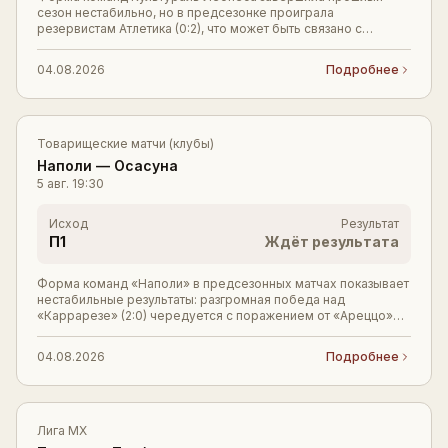
сезон нестабильно, но в предсезонке проиграла
резервистам Атлетика (0:2), что может быть связано с
ротацией состава. Однако команда имеет опыт выступ
04.08.2026
Подробнее
Товарищеские матчи (клубы)
Наполи
—
Осасуна
5 авг.
19:30
Исход
Результат
П1
Ждёт результата
Форма команд «Наполи» в предсезонных матчах показывает
нестабильные результаты: разгромная победа над
«Каррарезе» (2:0) чередуется с поражением от «Ареццо»
(1:3). Однако в официальных встречах конца
04.08.2026
Подробнее
Лига MX