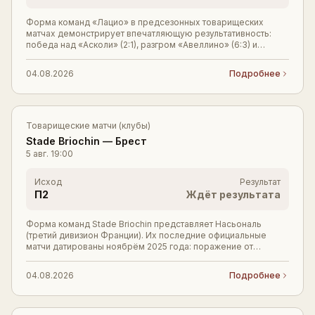
Форма команд «Лацио» в предсезонных товарищеских
матчах демонстрирует впечатляющую результативность:
победа над «Асколи» (2:1), разгром «Авеллино» (6:3) и
«Фламини» (6:0). Всего за три последних мат
04.08.2026
Подробнее
Товарищеские матчи (клубы)
Stade Briochin
—
Брест
5 авг.
19:00
Исход
Результат
П2
Ждёт результата
Форма команд Stade Briochin представляет Насьональ
(третий дивизион Франции). Их последние официальные
матчи датированы ноябрём 2025 года: поражение от
Конкарно (0:1) и разгромная победа над любител
04.08.2026
Подробнее