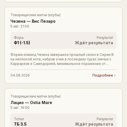
Войти
Регистрация
Товарищеские матчи (клубы)
Чезена
—
Вис Пезаро
5 авг.
21:00
Фора
Результат
Ф1 (-1.5)
Ждёт результата
Форма команд Чезена завершила прошлый сезон в Серии B
на неплохой ноте, набрав очки в последних турах (ничьи с
Каррарезе и Сампдорией, минимальное поражение от
Падовы). В межсезонье команда выглядит
04.08.2026
Подробнее
Товарищеские матчи (клубы)
Лацио
—
Ostia Mare
5 авг.
19:00
Тотал
Результат
ТБ 3.5
Ждёт результата