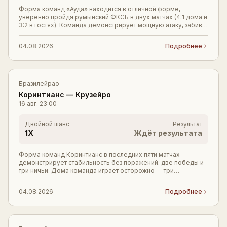
Форма команд «Ауда» находится в отличной форме,
уверенно пройдя румынский ФКСБ в двух матчах (4:1 дома и
3:2 в гостях). Команда демонстрирует мощную атаку, забив 7
мячей за два поединка, но и пропуск
04.08.2026
Подробнее
Бразилейрао
Коринтианс
—
Крузейро
16 авг.
23:00
Двойной шанс
Результат
1X
Ждёт результата
Форма команд Коринтианс в последних пяти матчах
демонстрирует стабильность без поражений: две победы и
три ничьи. Дома команда играет осторожно — три
последних домашних матча: 3:0 (с «Ремо»), 1:1 (с
04.08.2026
Подробнее