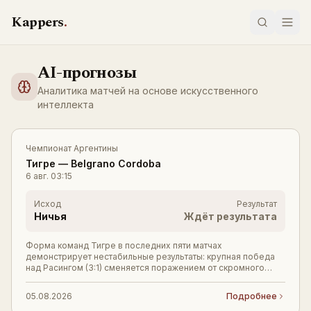
Перейти к содержимому
Kappers
.
AI-прогнозы
Аналитика матчей на основе искусственного
LIVE
интеллекта
Чемпионат Аргентины
Тигре
—
Belgrano Cordoba
6 авг.
03:15
Исход
Результат
Ничья
Ждёт результата
Форма команд Тигре в последних пяти матчах
демонстрирует нестабильные результаты: крупная победа
над Расингом (3:1) сменяется поражением от скромного
Эстудиантес де Рио Куарто (0:1), а также ничьими
05.08.2026
Подробнее