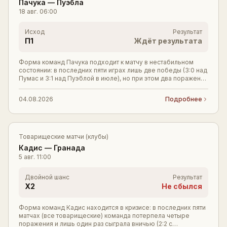
Пачука
—
Пуэбла
18 авг.
06:00
Исход
Результат
П1
Ждёт результата
Форма команд Пачука подходит к матчу в нестабильном
состоянии: в последних пяти играх лишь две победы (3:0 над
Пумас и 3:1 над Пуэблой в июле), но при этом два поражения
подряд в текущем турнире (0:1
04.08.2026
Подробнее
Товарищеские матчи (клубы)
Кадис
—
Гранада
5 авг.
11:00
Двойной шанс
Результат
X2
Не сбылся
Форма команд Кадис находится в кризисе: в последних пяти
матчах (все товарищеские) команда потерпела четыре
поражения и лишь один раз сыграла вничью (2:2 с