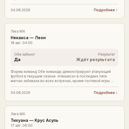
Тенерифе). Особенно тревожны домашние неуда
04.08.2026
Подробнее
Лига MX
Некакса
—
Леон
18 авг.
04:00
Обе забьют
Результат
Да
Ждёт результата
Форма команд Обе команды демонстрируют атакующий
футбол в текущем сезоне. «Некакса» в последних пяти
матчах забивала во всех встречах, кроме гостевой игры
против «Атласа» (0:0). Победы над «Монтеррее
04.08.2026
Подробнее
Лига MX
Тихуана
—
Крус Асуль
17 авг.
06:00