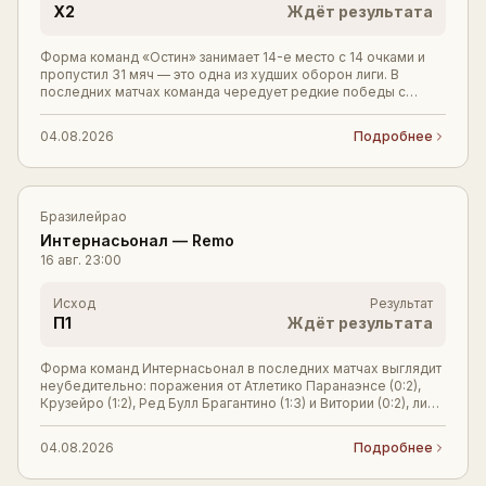
X2
Ждёт результата
Форма команд «Остин» занимает 14-е место с 14 очками и
пропустил 31 мяч — это одна из худших оборон лиги. В
последних матчах команда чередует редкие победы с
крупными поражениями: разгром от «Хьюстон
04.08.2026
Подробнее
Бразилейрао
Интернасьонал
—
Remo
16 авг.
23:00
Исход
Результат
П1
Ждёт результата
Форма команд Интернасьонал в последних матчах выглядит
неубедительно: поражения от Атлетико Паранаэнсе (0:2),
Крузейро (1:2), Ред Булл Брагантино (1:3) и Витории (0:2), лишь
ничья с Фламенго (1:1). П
04.08.2026
Подробнее