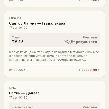
Лига MX
Сантос Лагуна
—
Гвадалахара
17 авг.
04:00
Тотал
Результат
ТМ 2.5
Ждёт результата
Форма команд Сантос Лагуна находится в глубоком кризисе.
В последних пяти матчах команда потерпела четыре
поражения, включая разгром от «Америки» (0:3) и
поражение от скромного «Атласа» (0:1). Единс
04.08.2026
Подробнее
МЛС
Остин
—
Даллас
17 авг.
03:30
Двойной шанс
Результат