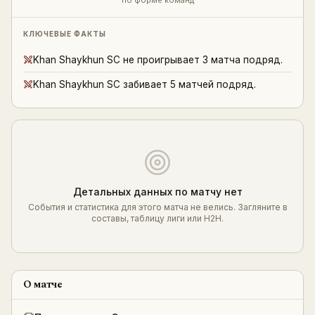
по форме команд
КЛЮЧЕВЫЕ ФАКТЫ
Khan Shaykhun SC не проигрывает 3 матча подряд.
Khan Shaykhun SC забивает 5 матчей подряд.
Детальных данных по матчу нет
События и статистика для этого матча не велись. Загляните в
составы, таблицу лиги или H2H.
О матче