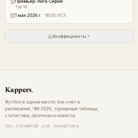
Премьер-лига Сирии
Тур 19
1 мая 2026 г.
·
16:00
МСК
Коэффициенты
Kappers
.
Футбол в одном месте: live-счёт и
расписание, ЧМ-2026, турнирные таблицы,
статистика, прогнозы и новости.
100+ ТУРНИРОВ · LIVE · АНАЛИТИКА