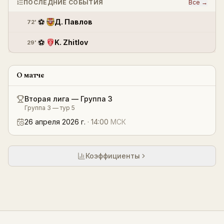
ПОСЛЕДНИЕ СОБЫТИЯ
Все →
⚽
Д. Павлов
72'
⚽
K. Zhitlov
29'
О матче
Вторая лига — Группа 3
Группа 3 — тур 5
26 апреля 2026 г.
·
14:00
МСК
Коэффициенты