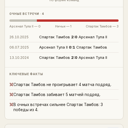
по форме команд
ОЧНЫЕ ВСТРЕЧИ · 4
Арсенал Тула II
—
0
Ничьи —
1
Спартак Тамбов
—
3
Спартак Тамбов
2
:
0
Арсенал Тула II
26.10.2025
Арсенал Тула II
0
:
1
Спартак Тамбов
06.07.2025
Спартак Тамбов
2
:
0
Арсенал Тула II
13.10.2024
КЛЮЧЕВЫЕ ФАКТЫ
Спартак Тамбов не проигрывает 4 матча подряд.
Спартак Тамбов забивает 5 матчей подряд.
В очных встречах сильнее Спартак Тамбов: 3
победы из 4.