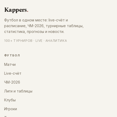
Kappers
.
Футбол в одном месте: live-счёт и
расписание, ЧМ-2026, турнирные таблицы,
статистика, прогнозы и новости.
100+ ТУРНИРОВ · LIVE · АНАЛИТИКА
ФУТБОЛ
Матчи
Live-счёт
ЧМ-2026
Лиги и таблицы
Клубы
Игроки