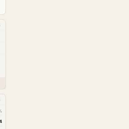
→
→
%
4