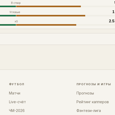
В створ
1
Угловые
2.5
xG
ФУТБОЛ
ПРОГНОЗЫ И ИГРЫ
Матчи
Прогнозы
Live-счёт
Рейтинг капперов
ЧМ-2026
Фэнтези-лига