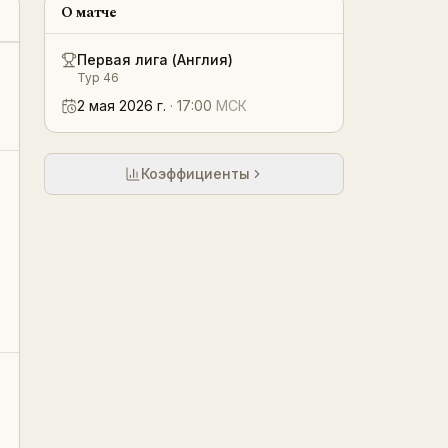
О матче
Первая лига (Англия)
Тур 46
2 мая 2026 г.
·
17:00
МСК
Коэффициенты