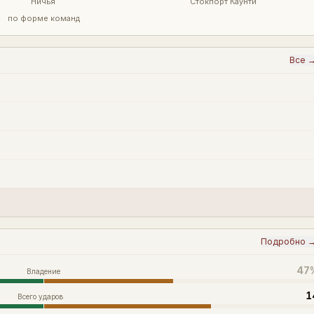
Ничья
Стокпорт Каунти
по форме команд
Все 
Подробно 
47
Владение
1
Всего ударов