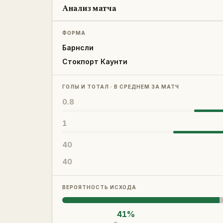
Анализ матча
ФОРМА
Барнсли
Стокпорт Каунти
ГОЛЫ И ТОТАЛ · В СРЕДНЕМ ЗА МАТЧ
0.8
1
40
40
ВЕРОЯТНОСТЬ ИСХОДА
41
%