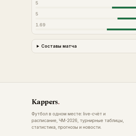
5
5
1.69
Составы матча
Kappers
.
Футбол в одном месте: live-счёт и
расписание, ЧМ-2026, турнирные таблицы,
статистика, прогнозы и новости.