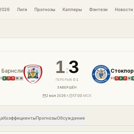
2026
Лиги
Прогнозы
Капперы
Фэнтези
Новости
т
1
3
:
Барнсли
Стокпор
15
#
3
В
П
П
Н
Н
П
В
П
Н
ПЕРЕРЫВ
0
:
1
ЗАВЕРШЁН
2 мая 2026 г.
17:00
МСК
ца
Коэффициенты
Прогнозы
Обсуждение