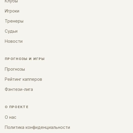
Клубы
Игроки
Тренеры
Судьи
Новости
ПРОГНОЗЫ И ИГРЫ
Прогнозы
Рейтинг капперов
Фэнтези-лига
О ПРОЕКТЕ
О нас
Политика конфиденциальности