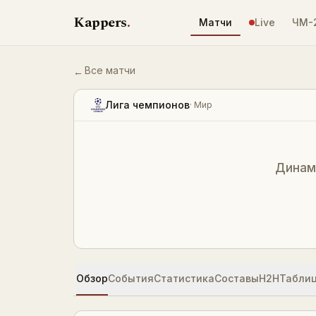
Перейти к содержимому
Kappers
.
Матчи
Live
ЧМ-
Все матчи
←
Динамо Загреб — ПСЖ 0:2 — результат
Лига чемпионов
·
Мир
Динам
Обзор
События
Статистика
Составы
H2H
Табли