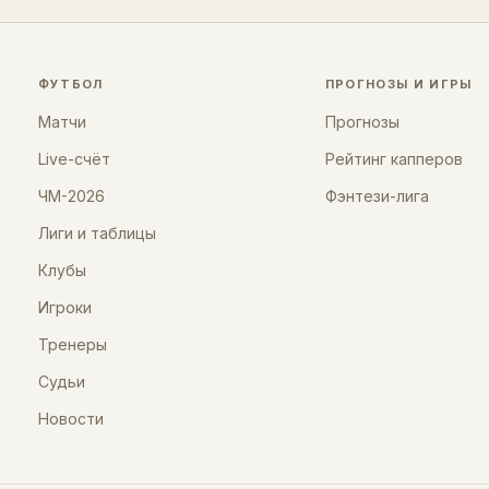
ФУТБОЛ
ПРОГНОЗЫ И ИГРЫ
Матчи
Прогнозы
Live-счёт
Рейтинг капперов
ЧМ-2026
Фэнтези-лига
Лиги и таблицы
Клубы
Игроки
Тренеры
Судьи
Новости