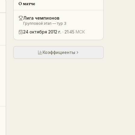
О матче
Лига чемпионов
Групповой этап — тур 3
24 октября 2012 г.
·
21:45
МСК
Коэффициенты