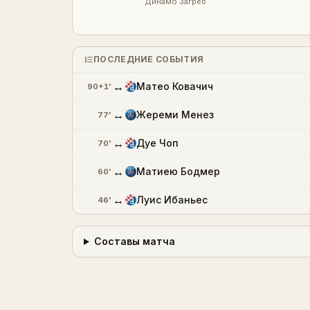
Динамо Загреб
ПОСЛЕДНИЕ СОБЫТИЯ
↔
Матео Ковачич
90+1'
↔
Жереми Менез
77'
↔
Дуе Чоп
70'
↔
Матиею Бодмер
60'
↔
Луис Ибаньес
46'
Составы матча