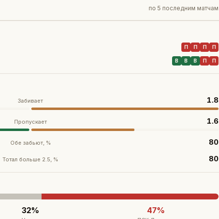
по
5 последним матчам
П
П
П
П
В
В
В
П
П
1.8
Забивает
1.6
Пропускает
80
Обе забьют, %
80
Тотал больше 2.5, %
32
%
47
%