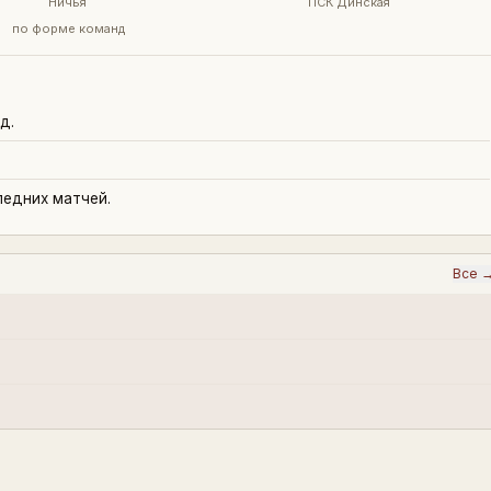
Ничья
ПСК Динская
по форме команд
д.
ледних матчей.
Все 