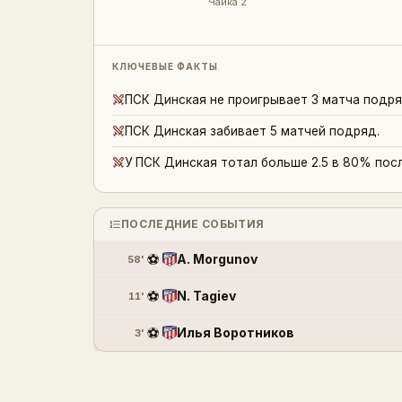
Чайка 2
КЛЮЧЕВЫЕ ФАКТЫ
ПСК Динская не проигрывает 3 матча подря
ПСК Динская забивает 5 матчей подряд.
У ПСК Динская тотал больше 2.5 в 80% пос
ПОСЛЕДНИЕ СОБЫТИЯ
⚽
A. Morgunov
58'
⚽
N. Tagiev
11'
⚽
Илья Воротников
3'