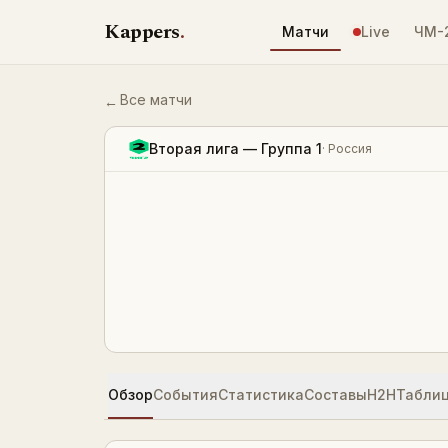
Перейти к содержимому
Kappers
.
Матчи
Live
ЧМ-
Все матчи
←
Чайка 2 — ПСК Динская 0:3 — результат
Вторая лига — Группа 1
·
Россия
Обзор
События
Статистика
Составы
H2H
Табли