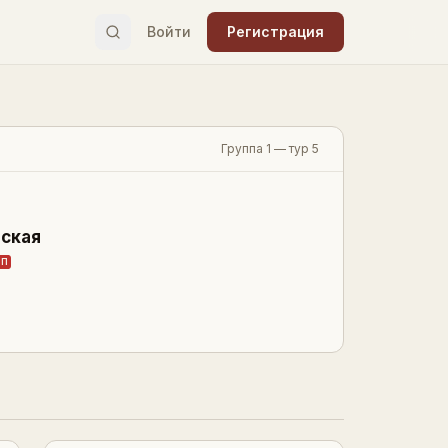
Войти
Регистрация
Группа 1 — тур 5
ская
П