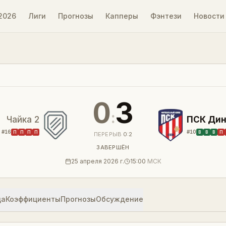
2026
Лиги
Прогнозы
Капперы
Фэнтези
Новости
0
3
:
Чайка 2
ПСК Дин
#
16
#
10
П
П
П
П
В
В
В
П
ПЕРЕРЫВ
0
:
2
ЗАВЕРШЁН
25 апреля 2026 г.
15:00
МСК
ца
Коэффициенты
Прогнозы
Обсуждение