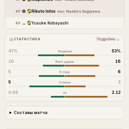
⚽
Rikuto Ishio
85'
пас:
Naohiro Sugiyama
↔
Yusuke Kobayashi
83'
СТАТИСТИКА
Подробно →
47%
53%
Владение
10
16
Всего ударов
5
6
В створ
5
3
Угловые
0.66
2.12
xG
Составы матча