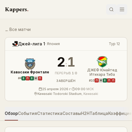
Перейти к содержимому
Kappers
.
Все матчи
←
Кавасаки Фронтале — ДЖЕФ Юнайтед Итихара Тиба 2:1
LIVE
Джей-лига 1
·
Япония
Тур 12
2
1
:
ДЖЕФ Юнайтед
Кавасаки Фронтале
ПЕРЕРЫВ
1
:
0
Итихара Тиба
#
4
В
П
В
Н
П
#
10
ЗАВЕРШЁН
П
Н
В
П
П
25 апреля 2026 г.
09:00
МСК
Kawasaki Todoroki Stadium
,
Kawasaki
Обзор
События
Статистика
Составы
H2H
Таблица
Коэффици