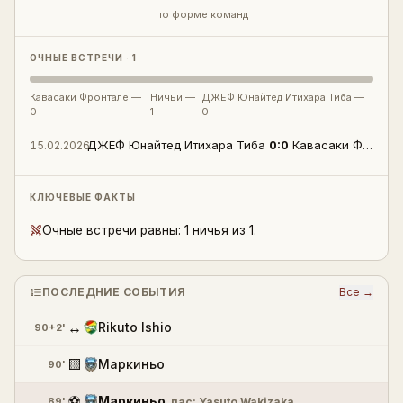
по форме команд
ОЧНЫЕ ВСТРЕЧИ · 1
Кавасаки Фронтале
—
Ничьи —
ДЖЕФ Юнайтед Итихара Тиба
—
0
1
0
ДЖЕФ Юнайтед Итихара Тиба
0
:
0
Кавасаки Фронтале
15.02.2026
КЛЮЧЕВЫЕ ФАКТЫ
Очные встречи равны: 1 ничья из 1.
ПОСЛЕДНИЕ СОБЫТИЯ
Все →
↔
Rikuto Ishio
90+2'
🟨
Маркиньо
90'
⚽
Маркиньо
89'
пас:
Yasuto Wakizaka