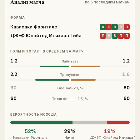
Анализ матча
по
5 последним матчам
Войти
Регистрация
ФОРМА
Кавасаки Фронтале
В
П
В
Н
П
ДЖЕФ Юнайтед Итихара Тиба
П
Н
В
П
П
ГОЛЫ И ТОТАЛ · В СРЕДНЕМ ЗА МАТЧ
1.2
1.2
Забивает
2.2
1.6
Пропускает
60
80
Обе забьют, %
60
60
Тотал больше 2.5, %
ВЕРОЯТНОСТЬ ИСХОДА
52
%
29
%
19
%
Кавасаки Фронтале
Ничья
ДЖЕФ Юнайтед Итихара Тиб