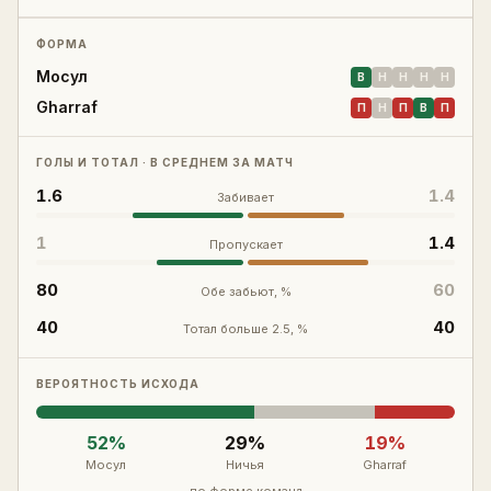
Войти
Регистрация
ФОРМА
Мосул
В
Н
Н
Н
Н
Gharraf
П
Н
П
В
П
ГОЛЫ И ТОТАЛ · В СРЕДНЕМ ЗА МАТЧ
1.6
1.4
Забивает
1
1.4
Пропускает
80
60
Обе забьют, %
40
40
Тотал больше 2.5, %
ВЕРОЯТНОСТЬ ИСХОДА
52
%
29
%
19
%
Мосул
Ничья
Gharraf