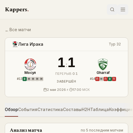
Перейти к содержимому
Kappers
.
Все матчи
←
Мосул — Gharraf 1:1 — результат
LIVE
Лига Ирака
Тур 32
1
1
:
Мосул
Gharraf
ПЕРЕРЫВ
0
:
1
#
13
#
14
В
Н
Н
Н
Н
П
Н
П
В
П
ЗАВЕРШЁН
2 мая 2026 г.
17:00
МСК
Обзор
События
Статистика
Составы
H2H
Таблица
Коэффици
Анализ матча
по
5 последним матчам