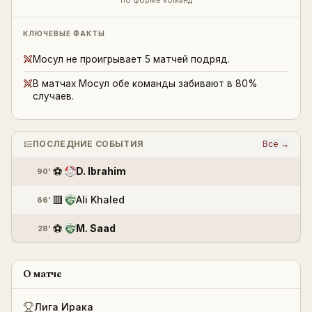
по форме команд
КЛЮЧЕВЫЕ ФАКТЫ
Мосул не проигрывает 5 матчей подряд.
В матчах Мосул обе команды забивают в 80%
случаев.
ПОСЛЕДНИЕ СОБЫТИЯ
Все →
⚽
D. Ibrahim
90'
🟥
Ali Khaled
66'
⚽
M. Saad
28'
О матче
Лига Ирака