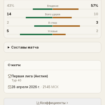
43%
57%
Владение
14
10
Всего ударов
2
3
В створ
5
2
Угловые
Составы матча
О матче
Первая лига (Англия)
Тур 40
28 апреля 2026 г.
·
21:45
МСК
Коэффициенты