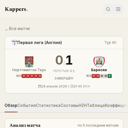
Перейти к содержимому
Kappers
.
Все матчи
←
Нортгемптон Таун — Барнсли 0:1 — результат
LIVE
Первая лига (Англия)
Тур 40
0
1
:
Нортгемптон Таун
Барнсли
ПЕРЕРЫВ
0
:
1
#
24
#
15
П
П
П
П
П
П
П
Н
Н
В
ЗАВЕРШЁН
28 апреля 2026 г.
21:45
МСК
Обзор
События
Статистика
Составы
H2H
Таблица
Коэффици
Анализ матча
по
5 последним матчам