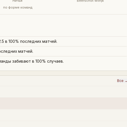
Ничья
Beerschot Wilrijk
по форме команд
.5 в 100% последних матчей.
последних матчей.
манды забивают в 100% случаев.
Все 