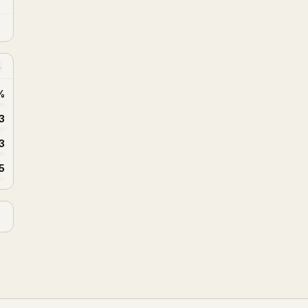
→
%
3
3
5