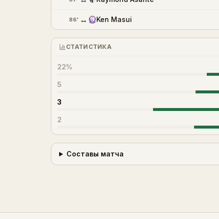
↔
Ken Masui
86'
СТАТИСТИКА
22%
5
3
2
Составы матча