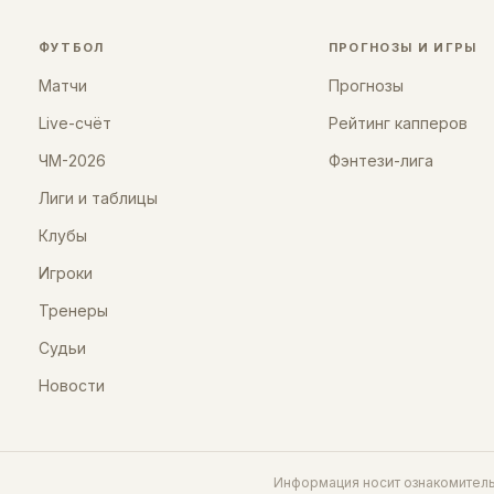
ФУТБОЛ
ПРОГНОЗЫ И ИГРЫ
Матчи
Прогнозы
Live-счёт
Рейтинг капперов
ЧМ-2026
Фэнтези-лига
Лиги и таблицы
Клубы
Игроки
Тренеры
Судьи
Новости
Информация носит ознакомитель