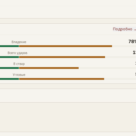
Подробно 
78
Владение
1
Всего ударов
В створ
Угловые