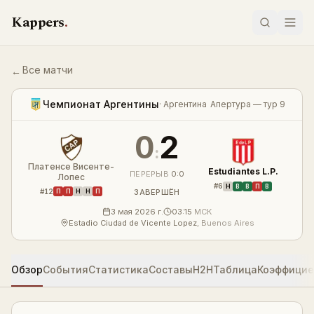
Перейти к содержимому
Kappers
.
Все матчи
←
Платенсе Висенте-Лопес — Estudiantes L.P. 0:2 — резуль
LIVE
Чемпионат Аргентины
·
Аргентина
Апертура — тур 9
0
2
:
Платенсе Висенте-
Estudiantes L.P.
ПЕРЕРЫВ
0
:
0
Лопес
#
6
Н
В
В
П
В
#
12
ЗАВЕРШЁН
П
П
Н
Н
П
3 мая 2026 г.
03:15
МСК
Estadio Ciudad de Vicente Lopez
,
Buenos Aires
Обзор
События
Статистика
Составы
H2H
Таблица
Коэффици