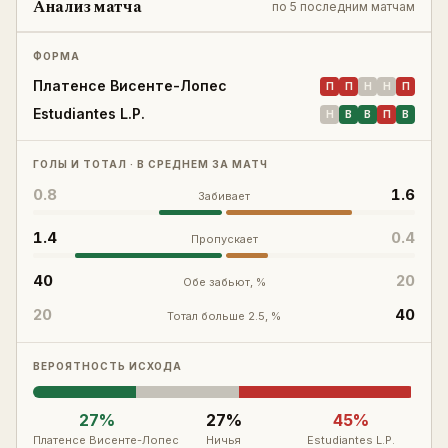
Анализ матча
по
5 последним матчам
Войти
Регистрация
ФОРМА
Платенсе Висенте-Лопес
П
П
Н
Н
П
Estudiantes L.P.
Н
В
В
П
В
ГОЛЫ И ТОТАЛ · В СРЕДНЕМ ЗА МАТЧ
0.8
1.6
Забивает
1.4
0.4
Пропускает
40
20
Обе забьют, %
20
40
Тотал больше 2.5, %
ВЕРОЯТНОСТЬ ИСХОДА
27
%
27
%
45
%
Платенсе Висенте-Лопес
Ничья
Estudiantes L.P.