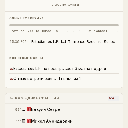
по форме команд
ОЧНЫЕ ВСТРЕЧИ · 1
Платенсе Висенте-Лопес
—
0
Ничьи —
1
Estudiantes L.P.
—
0
Estudiantes L.P.
1
:
1
Платенсе Висенте-Лопес
15.09.2024
КЛЮЧЕВЫЕ ФАКТЫ
Estudiantes L.P. не проигрывает 3 матча подряд.
Очные встречи равны: 1 ничья из 1.
ПОСЛЕДНИЕ СОБЫТИЯ
Все →
↔
Едвуин Сетре
86'
🟨
Микел Амондараин
81'