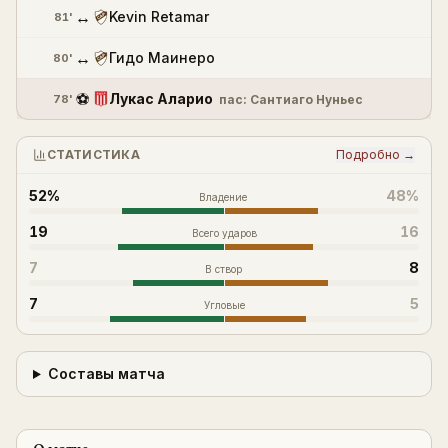
↔
Kevin Retamar
81'
↔
Гидо Маинеро
80'
⚽
Лукас Аларио
78'
пас:
Сантиаго Нуньес
СТАТИСТИКА
Подробно →
52%
48%
Владение
19
16
Всего ударов
7
8
В створ
7
5
Угловые
Составы матча