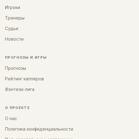
Игроки
Тренеры
Судьи
Новости
ПРОГНОЗЫ И ИГРЫ
Прогнозы
Рейтинг капперов
Фэнтези-лига
О ПРОЕКТЕ
О нас
Политика конфиденциальности