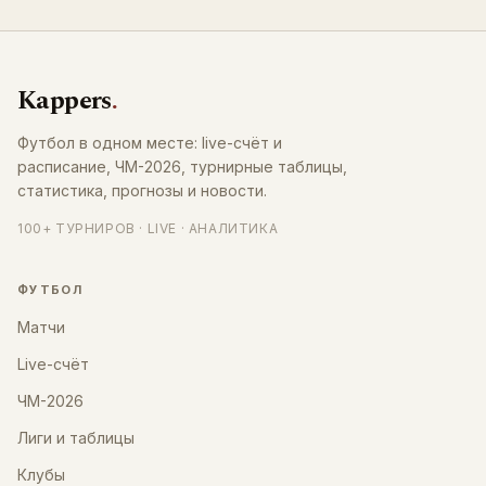
Kappers
.
Футбол в одном месте: live-счёт и
расписание, ЧМ-2026, турнирные таблицы,
статистика, прогнозы и новости.
100+ ТУРНИРОВ · LIVE · АНАЛИТИКА
ФУТБОЛ
Матчи
Live-счёт
ЧМ-2026
Лиги и таблицы
Клубы