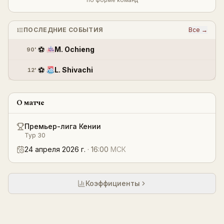
по форме команд
ПОСЛЕДНИЕ СОБЫТИЯ
Все →
⚽
M. Ochieng
90'
⚽
L. Shivachi
12'
О матче
Премьер-лига Кении
Тур 30
24 апреля 2026 г.
·
16:00
МСК
Коэффициенты