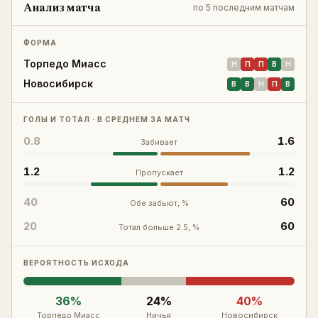
Анализ матча
по
5 последним матчам
Войти
Регистрация
ФОРМА
Торпедо Миасс
Н
П
П
В
Н
Новосибирск
В
В
Н
П
В
ГОЛЫ И ТОТАЛ · В СРЕДНЕМ ЗА МАТЧ
0.8
1.6
Забивает
1.2
1.2
Пропускает
40
60
Обе забьют, %
20
60
Тотал больше 2.5, %
ВЕРОЯТНОСТЬ ИСХОДА
36
%
24
%
40
%
Торпедо Миасс
Ничья
Новосибирск