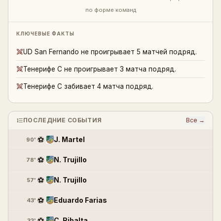
по форме команд
КЛЮЧЕВЫЕ ФАКТЫ
UD San Fernando не проигрывает 5 матчей подряд.
Тенерифе C не проигрывает 3 матча подряд.
Тенерифе C забивает 4 матча подряд.
ПОСЛЕДНИЕ СОБЫТИЯ
Все →
⚽
J. Martel
90'
⚽
N. Trujillo
78'
⚽
N. Trujillo
57'
⚽
Eduardo Farias
43'
⚽
C. Ribalta
33'