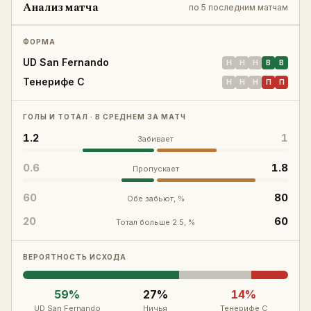
Анализ матча
по
5 последним матчам
Войти
Регистрация
ФОРМА
UD San Fernando
Н
Н
Н
В
В
Тенерифе C
Н
Н
Н
П
П
ГОЛЫ И ТОТАЛ · В СРЕДНЕМ ЗА МАТЧ
1.2
1
Забивает
0.6
1.8
Пропускает
60
80
Обе забьют, %
20
60
Тотал больше 2.5, %
ВЕРОЯТНОСТЬ ИСХОДА
59
%
27
%
14
%
UD San Fernando
Ничья
Тенерифе C