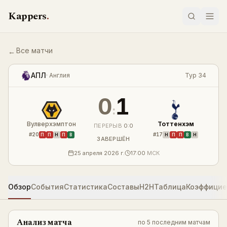
Перейти к содержимому
Kappers
.
Все матчи
←
Вулверхэмптон — Тоттенхэм 0:1 — результат
LIVE
АПЛ
·
Англия
Тур 34
0
1
:
Вулверхэмптон
Тоттенхэм
ПЕРЕРЫВ
0
:
0
#
20
#
17
П
П
Н
П
В
Н
П
П
В
Н
ЗАВЕРШЁН
25 апреля 2026 г.
17:00
МСК
Обзор
События
Статистика
Составы
H2H
Таблица
Коэффици
Анализ матча
по
5 последним матчам