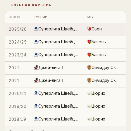
КЛУБНАЯ КАРЬЕРА
Войти
Регистрация
Статистика по клубным сезонам и турнирам
СЕЗОН
ТУРНИР
КЛУБ
Суперлига Швейцария
Сьон
2025/26
2
Суперлига Швейцария
Базель
2024/25
Суперлига Швейцария
Базель
2023/24
1
Джей-лига 1
Симидзу С-Палс
2022
2
Джей-лига 1
Симидзу С-Палс
2021
Суперлига Швейцария
Цюрих
2020/21
2
Суперлига Швейцария
Цюрих
2019/20
2
Суперлига Швейцария
Цюрих
2018/19
3