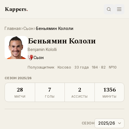
Перейти к содержимому
Kappers
.
Главная
›
Сьон
›
Беньямин Кололи
Беньямин Кололи
LIVE
Benjamin Kololli
Сьон
Полузащитник
Косово
33 года
184 · 82
№
10
СЕЗОН
2025/26
28
7
2
1356
МАТЧИ
ГОЛЫ
АССИСТЫ
МИНУТЫ
2025/26
СЕЗОН