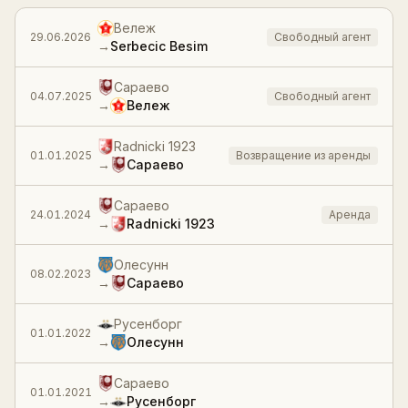
История трансферов
Войти
Регистрация
Вележ
29.06.2026
Свободный агент
→
Serbecic Besim
Сараево
04.07.2025
Свободный агент
→
Вележ
Radnicki 1923
01.01.2025
Возвращение из аренды
→
Сараево
Сараево
24.01.2024
Аренда
→
Radnicki 1923
Олесунн
08.02.2023
→
Сараево
Русенборг
01.01.2022
→
Олесунн
Сараево
01.01.2021
→
Русенборг