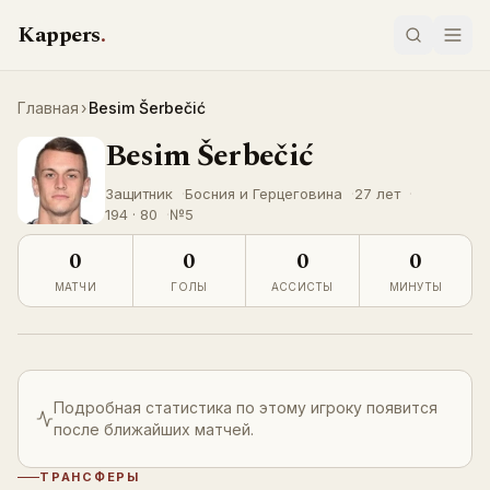
Перейти к содержимому
Kappers
.
Главная
›
Besim Šerbečić
Besim Šerbečić
LIVE
Защитник
Босния и Герцеговина
27 лет
194 · 80
№
5
0
0
0
0
МАТЧИ
ГОЛЫ
АССИСТЫ
МИНУТЫ
Подробная статистика по этому игроку появится
после ближайших матчей.
ТРАНСФЕРЫ