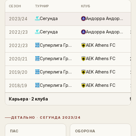
Статистика по клубным сезонам и турнирам
Войти
Регистрация
СЕЗОН
ТУРНИР
КЛУБ
М
Сегунда
Андорра Андорра-ла-Велья
2023/24
3
Сегунда
Андорра Андорра-ла-Велья
2022/23
31
Суперлига Греции
AEK Athens FC
2022/23
1
Суперлига Греции
AEK Athens FC
2020/21
22
Суперлига Греции
AEK Athens FC
2019/20
26
Суперлига Греции
AEK Athens FC
2018/19
13
Карьера
· 2 клуба
96
ДЕТАЛЬНО ·
СЕГУНДА
2023/24
Детальная статистика
ПАС
ОБОРОНА