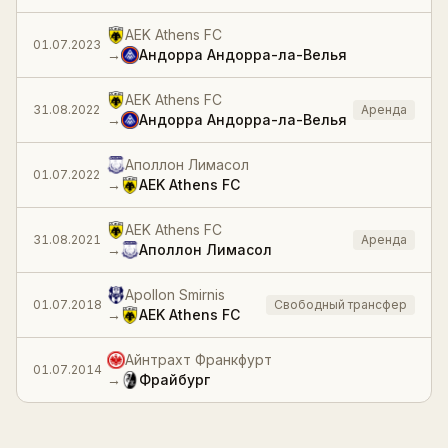
AEK Athens FC
01.07.2023
→
Андорра Андорра-ла-Велья
AEK Athens FC
31.08.2022
Аренда
→
Андорра Андорра-ла-Велья
Аполлон Лимасол
01.07.2022
→
AEK Athens FC
AEK Athens FC
31.08.2021
Аренда
→
Аполлон Лимасол
Apollon Smirnis
01.07.2018
Свободный трансфер
→
AEK Athens FC
Айнтрахт Франкфурт
01.07.2014
→
Фрайбург