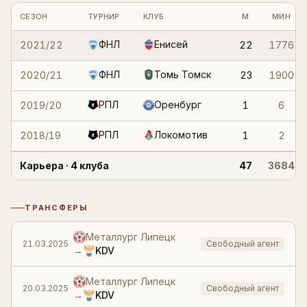
Статистика по клубным сезонам и турнирам
Войти
Регистрация
СЕЗОН
ТУРНИР
КЛУБ
М
МИН
ФНЛ
Енисей
2021/22
22
1776
ФНЛ
Томь Томск
2020/21
23
1900
РПЛ
Оренбург
2019/20
1
6
РПЛ
Локомотив
2018/19
1
2
Карьера
· 4 клуба
47
3684
ТРАНСФЕРЫ
История трансферов
Металлург Липецк
21.03.2025
Свободный агент
→
KDV
Металлург Липецк
20.03.2025
Свободный агент
→
KDV