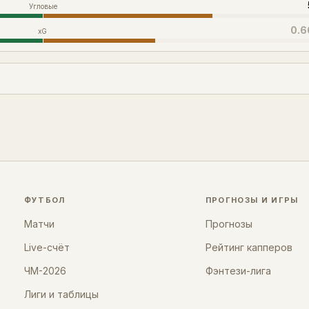
Угловые
0.6
xG
ФУТБОЛ
ПРОГНОЗЫ И ИГРЫ
Матчи
Прогнозы
Live-счёт
Рейтинг капперов
ЧМ-2026
Фэнтези-лига
Лиги и таблицы