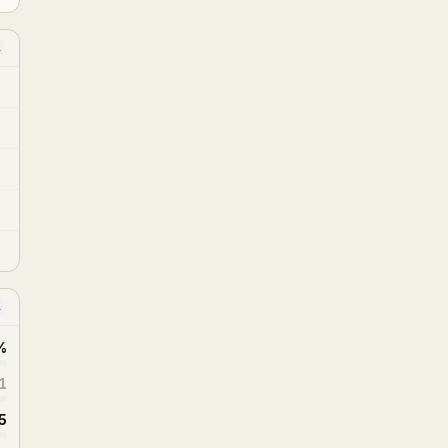
→
→
%
1
5