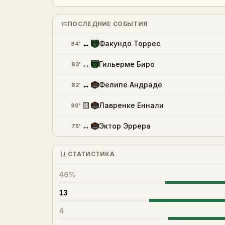
ПОСЛЕДНИЕ СОБЫТИЯ
↔
Факундо Торрес
84'
↔
Гильерме Биро
83'
↔
Фелипе Андраде
82'
🟨
Лавренке Еннали
80'
↔
Эктор Эррера
75'
СТАТИСТИКА
46%
13
4