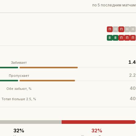
по
5 последним матчам
П
Н
П
Н
Н
В
В
П
П
П
1.4
Забивает
2.2
Пропускает
40
Обе забьют, %
40
Тотал больше 2.5, %
32
%
32
%