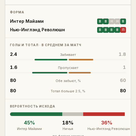
Войти
Регистрация
ФОРМА
Интер Майами
В
В
Н
Н
В
Нью-Инглэнд Революшн
В
В
В
В
П
ГОЛЫ И ТОТАЛ · В СРЕДНЕМ ЗА МАТЧ
2.4
1.8
Забивает
1.6
1
Пропускает
80
60
Обе забьют, %
80
80
Тотал больше 2.5, %
ВЕРОЯТНОСТЬ ИСХОДА
45
%
18
%
36
%
Интер Майами
Ничья
Нью-Инглэнд Революшн