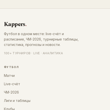
Kappers
.
Футбол в одном месте: live-счёт и
расписание, ЧМ-2026, турнирные таблицы,
статистика, прогнозы и новости.
100+ ТУРНИРОВ · LIVE · АНАЛИТИКА
ФУТБОЛ
Матчи
Live-счёт
ЧМ-2026
Лиги и таблицы
Клубы