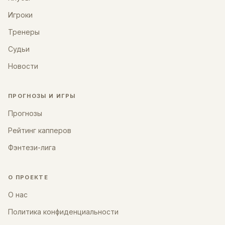
Игроки
Тренеры
Судьи
Новости
ПРОГНОЗЫ И ИГРЫ
Прогнозы
Рейтинг капперов
Фэнтези-лига
О ПРОЕКТЕ
О нас
Политика конфиденциальности