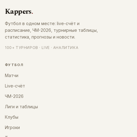
Kappers
.
Футбол в одном месте: live-счёт и
расписание, ЧМ-2026, турнирные таблицы,
статистика, прогнозы и новости.
100+ ТУРНИРОВ · LIVE · АНАЛИТИКА
ФУТБОЛ
Матчи
Live-счёт
ЧМ-2026
Лиги и таблицы
Клубы
Игроки