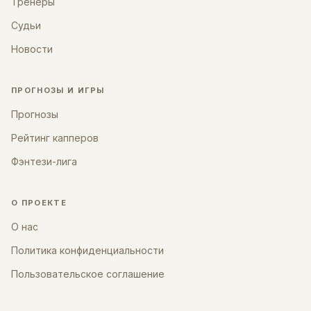
Тренеры
Судьи
Новости
ПРОГНОЗЫ И ИГРЫ
Прогнозы
Рейтинг капперов
Фэнтези-лига
О ПРОЕКТЕ
О нас
Политика конфиденциальности
Пользовательское соглашение