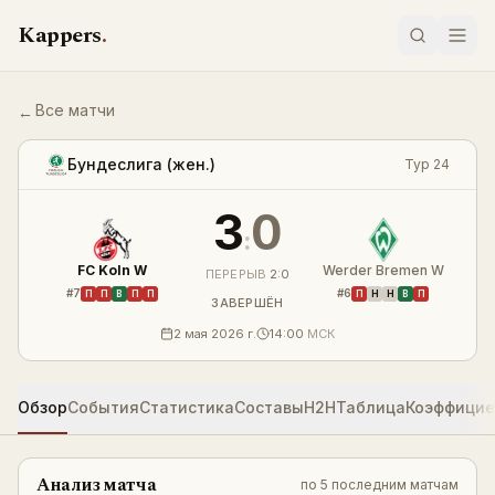
Перейти к содержимому
Kappers
.
Все матчи
←
FC Koln W — Werder Bremen W 3:0 — результат
LIVE
Бундеслига (жен.)
Тур 24
3
0
:
FC Koln W
Werder Bremen W
ПЕРЕРЫВ
2
:
0
#
7
#
6
П
П
В
П
П
П
Н
Н
В
П
ЗАВЕРШЁН
2 мая 2026 г.
14:00
МСК
Обзор
События
Статистика
Составы
H2H
Таблица
Коэффици
Анализ матча
по
5 последним матчам