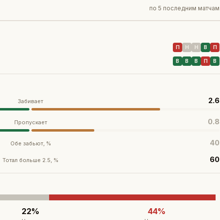
по
5 последним матчам
П
Н
Н
В
П
В
В
В
П
В
2.6
Забивает
0.8
Пропускает
40
Обе забьют, %
60
Тотал больше 2.5, %
22
%
44
%