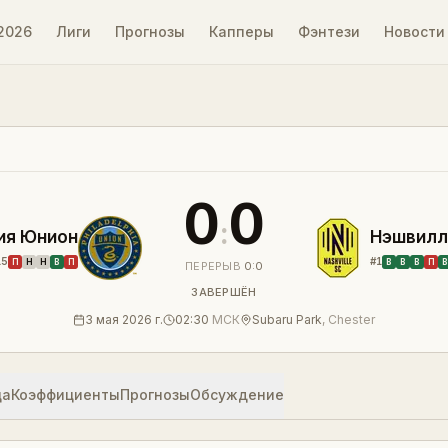
2026
Лиги
Прогнозы
Капперы
Фэнтези
Новости
льтат
0
0
:
ия Юнион
Нэшвилл
15
#
1
П
Н
Н
В
П
В
В
В
П
В
ПЕРЕРЫВ
0
:
0
ЗАВЕРШЁН
3 мая 2026 г.
02:30
МСК
Subaru Park
,
Chester
ца
Коэффициенты
Прогнозы
Обсуждение