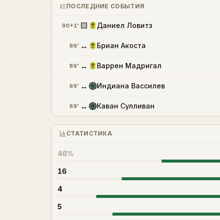
ПОСЛЕДНИЕ СОБЫТИЯ
🟨
Даниел Ловитз
90+1'
↔
Бриан Акоста
86'
↔
Варрен Мадригал
86'
↔
Индиана Вассилев
69'
↔
Каван Сулливан
69'
СТАТИСТИКА
46%
16
4
5