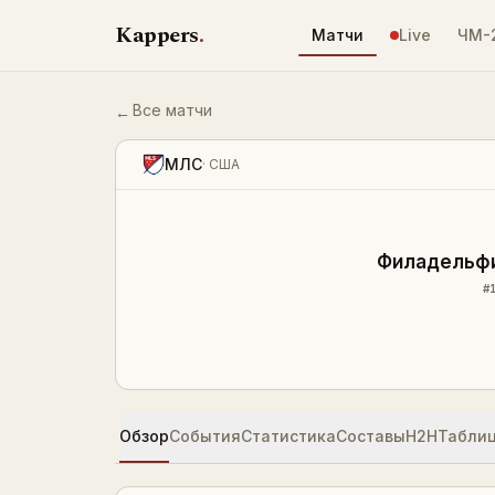
Перейти к содержимому
Kappers
.
Матчи
Live
ЧМ-
Все матчи
←
Филадельфия Юнион — Нэшвилл 0:0 — резу
МЛС
·
США
Филадельф
#
Обзор
События
Статистика
Составы
H2H
Табли