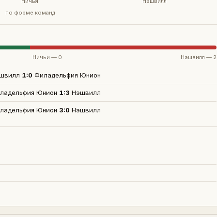
Ничья
Нэшвилл
по форме команд
Ничьи —
0
Нэшвилл
—
2
швилл
1
:
0
Филадельфия Юнион
ладельфия Юнион
1
:
3
Нэшвилл
ладельфия Юнион
3
:
0
Нэшвилл