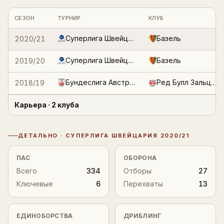
Войти
Регистрация
Статистика по клубным сезонам и турнирам
СЕЗОН
ТУРНИР
КЛУБ
Суперлига Швейцария
Базель
2020/21
Суперлига Швейцария
Базель
2019/20
Бундеслига Австрия
Ред Булл Зальцбург
2018/19
Карьера
· 2 клуба
ДЕТАЛЬНО ·
СУПЕРЛИГА ШВЕЙЦАРИЯ
2020/21
Детальная статистика
ПАС
ОБОРОНА
Всего
334
Отборы
27
Ключевые
6
Перехваты
13
ЕДИНОБОРСТВА
ДРИБЛИНГ