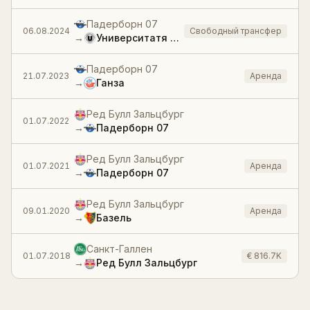
Падерборн 07
06.08.2024
Свободный трансфер
→
Университатя Клуж-Напока
Падерборн 07
21.07.2023
Аренда
→
Ганза
Ред Булл Зальцбург
01.07.2022
→
Падерборн 07
Ред Булл Зальцбург
01.07.2021
Аренда
→
Падерборн 07
Ред Булл Зальцбург
09.01.2020
Аренда
→
Базель
Санкт-Галлен
01.07.2018
€ 816.7K
→
Ред Булл Зальцбург