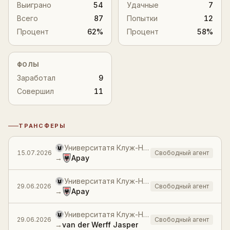
Выиграно
54
Удачные
7
Всего
87
Попытки
12
Процент
62%
Процент
58%
ФОЛЫ
Заработал
9
Совершил
11
ТРАНСФЕРЫ
История трансферов
Университатя Клуж-Напока
15.07.2026
Свободный агент
→
Арау
Университатя Клуж-Напока
29.06.2026
Свободный агент
→
Арау
Университатя Клуж-Напока
29.06.2026
Свободный агент
→
van der Werff Jasper